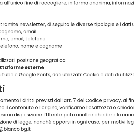
ma all’unico fine di raccogliere, in forma anonima, informazion
tramite newsletter, di seguito le diverse tipologie e i dati ut
cognome, email
e, email, telefono
telefono, nome e cognome
ilizzati: posizione geografica
attaforme esterne
e e Google Fonts, dati utilizzati: Cookie e dati di utilizz
ti
mento i diritti previsti dall’art. 7 del Codice privacy, al 
e il contenuto e l’origine, verificarne l’esattezza o chied
desima disposizione l’Utente potrà inoltre chiedere la can
azione di legge, nonché opporsi in ogni caso, per motivi leg
@bianco.bg.it