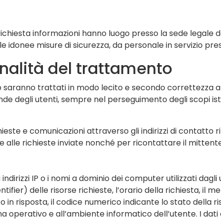
 richiesta informazioni hanno luogo presso la sede legale d
e idonee misure di sicurezza, da personale in servizio pres
inalità del trattamento
ito saranno trattati in modo lecito e secondo correttezza al f
e degli utenti, sempre nel perseguimento degli scopi istit
hieste e comunicazioni attraverso gli indirizzi di contatto rip
 alle richieste inviate nonché per ricontattare il mittent
indirizzi IP o i nomi a dominio dei computer utilizzati dagli u
fier) delle risorse richieste, l’orario della richiesta, il m
to in risposta, il codice numerico indicante lo stato della r
ema operativo e all’ambiente informatico dell’utente. I dat