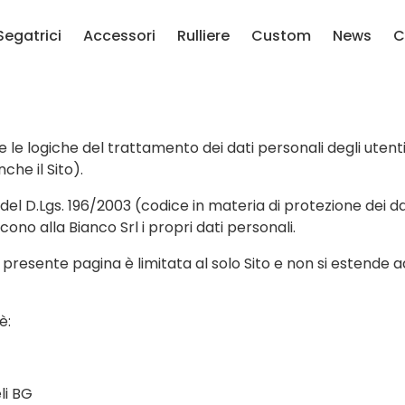
Segatrici
Accessori
Rulliere
Custom
News
C
 le logiche del trattamento dei dati personali degli utenti
nche il Sito).
13 del D.Lgs. 196/2003 (codice in materia di protezione dei 
scono alla Bianco Srl i propri dati personali.
 presente pagina è limitata al solo Sito e non si estende a
è:
li BG