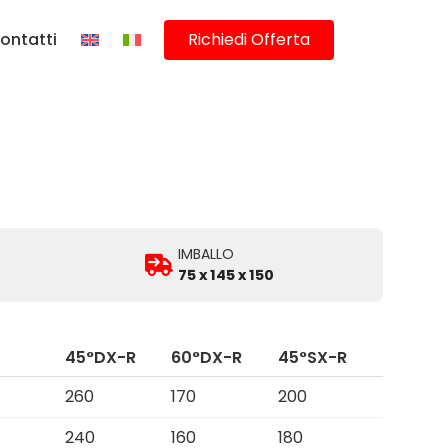
ontatti
Richiedi Offerta
IMBALLO
75 x 145 x 150
45°DX-R
60°DX-R
45°SX-R
260
170
200
240
160
180