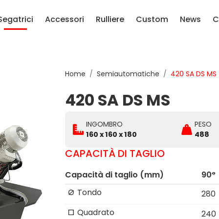
Segatrici
Accessori
Rulliere
Custom
News
C
Home
Semiautomatiche
420 SA DS MS
420 SA DS MS
INGOMBRO
PESO
160 x 160 x 180
488
CAPACITÀ DI TAGLIO
Capacità di taglio (mm)
90°
Tondo
280
Quadrato
240