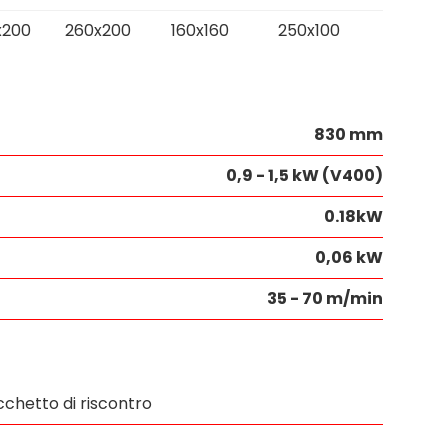
x200
260x200
160x160
250x100
830 mm
0,9 - 1,5 kW (V400)
0.18kW
0,06 kW
35 - 70 m/min
chetto di riscontro