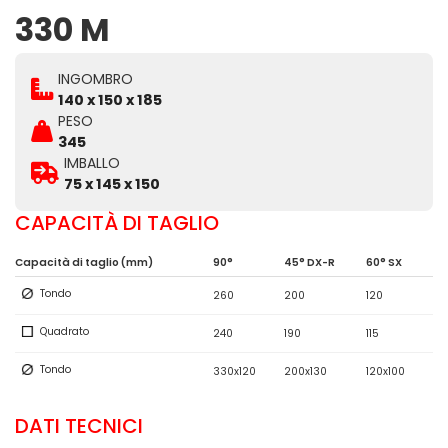
330 M
INGOMBRO
140 x 150 x 185
PESO
345
IMBALLO
75 x 145 x 150
CAPACITÀ DI TAGLIO
Capacità di taglio (mm)
90°
45° DX-R
60° SX
Tondo
260
200
120
Quadrato
240
190
115
Tondo
330x120
200x130
120x100
DATI TECNICI