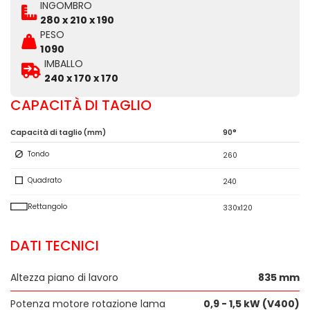
INGOMBRO
280 x 210 x 190
PESO
1090
IMBALLO
240 x 170 x 170
CAPACITÀ DI TAGLIO
Capacità di taglio (mm)
90°
Tondo
260
Quadrato
240
Rettangolo
330x120
DATI TECNICI
Altezza piano di lavoro
835 mm
Potenza motore rotazione lama
0,9 - 1,5 kW (V400)