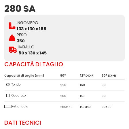
280 SA
INGOMBRO
133 x 130 x 188
PESO
350
IMBALLO
80 x 130 x 145
CAPACITÀ DI TAGLIO
Capacità di taglio (mm)
90°
12° DX-R
60° DX-R
Tondo
220
160
90
Quadrato
200
140
90
Rettangolo
250x150
140x140
90X90
DATI TECNICI