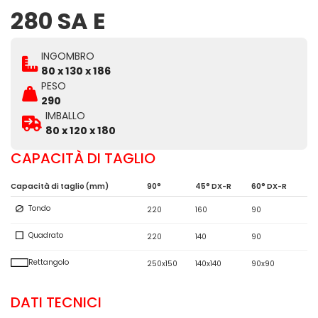
280 SA E
INGOMBRO
80 x 130 x 186
PESO
290
IMBALLO
80 x 120 x 180
CAPACITÀ DI TAGLIO
Capacità di taglio (mm)
90°
45° DX-R
60° DX-R
Tondo
220
160
90
Quadrato
220
140
90
Rettangolo
250x150
140x140
90x90
DATI TECNICI